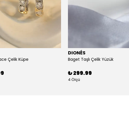
DIONÉS
ace Çelik Küpe
Baget Taşlı Çelik Yüzük
99
₺ 299.99
4 Ölçü