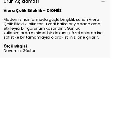
Ürün Açıklaması
Viera Çelik Bileklik – DIONÉS
Modern zincir formuyla güçlü bir şıklık sunan Viera
Çelik Bileklik, altın tonlu zarif halkalarıyla sade ama
etkileyici bir görünüm kazandırır. Günlük
kullanımlarda minimal bir dokunuş, özel anlarda ise
sofistike bir tamamlayıcı olarak stilinizi öne çıkarır.
Ölçü Bilgisi
Devamını Göster