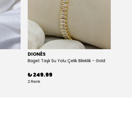
DIONÉS
DION
Baget Taşlı Su Yolu Çelik Bileklik - Gold
Baget T
₺ 249.99
₺ 24
2 Renk
2 Renk