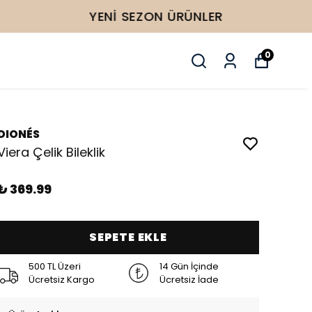
0
DIONÉS
Viera Çelik Bileklik
₺ 369.99
SEPETE EKLE
500 TL Üzeri
14 Gün İçinde
Ücretsiz Kargo
Ücretsiz İade