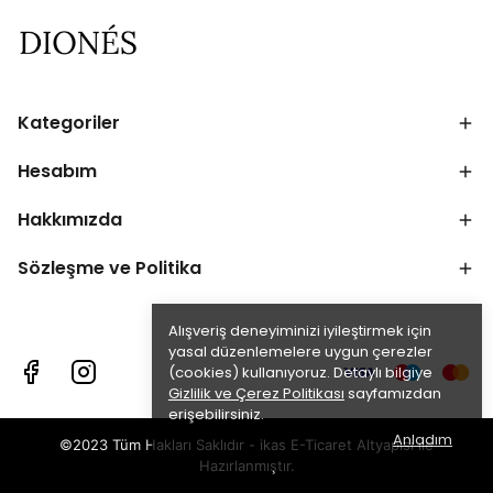
Kategoriler
Hesabım
Hakkımızda
Sözleşme ve Politika
Alışveriş deneyiminizi iyileştirmek için
yasal düzenlemelere uygun çerezler
(cookies) kullanıyoruz. Detaylı bilgiye
Gizlilik ve Çerez Politikası
sayfamızdan
erişebilirsiniz.
Anladım
©2023 Tüm Hakları Saklıdır - ikas E-Ticaret
Altyapısı ile
Hazırlanmıştır.