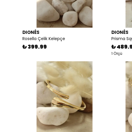
DIONÉS
DIONÉS
Rosella Çelik Kelepçe
Prisma Sq
₺ 399.99
₺ 489.
1 Ölçü