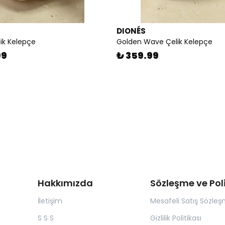
DIONÉS
lik Kelepçe
Golden Wave Çelik Kelepçe
99
₺ 359.99
Hakkımızda
Sözleşme ve Pol
İletişim
Mesafeli Satış Sözleş
S S S
Gizlilik Politikası