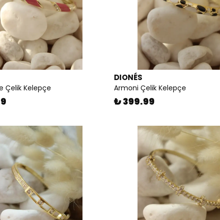
DIONÉS
e Çelik Kelepçe
Armoni Çelik Kelepçe
99
₺ 399.99