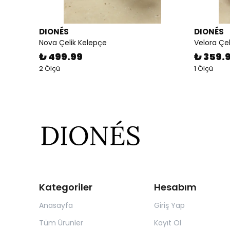
DIONÉS
DIONÉS
Nova Çelik Kelepçe
Velora Çe
₺ 499.99
₺ 359.
2 Ölçü
1 Ölçü
Kategoriler
Hesabım
Anasayfa
Giriş Yap
Tüm Ürünler
Kayıt Ol