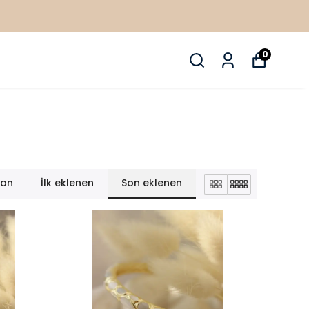
0
lan
İlk eklenen
Son eklenen