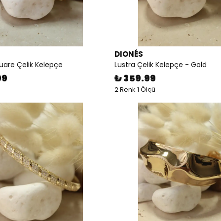
DIONÉS
uare Çelik Kelepçe
Lustra Çelik Kelepçe - Gold
99
₺ 359.99
2 Renk 1 Ölçü