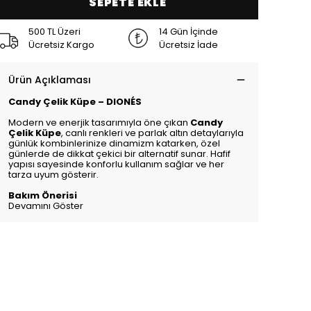
SEPETE EKLE
500 TL Üzeri
14 Gün İçinde
Ücretsiz Kargo
Ücretsiz İade
Ürün Açıklaması
Candy Çelik Küpe – DIONÉS
Modern ve enerjik tasarımıyla öne çıkan
Candy
Çelik Küpe
, canlı renkleri ve parlak altın detaylarıyla
günlük kombinlerinize dinamizm katarken, özel
günlerde de dikkat çekici bir alternatif sunar. Hafif
yapısı sayesinde konforlu kullanım sağlar ve her
tarza uyum gösterir.
Bakım Önerisi
Devamını Göster