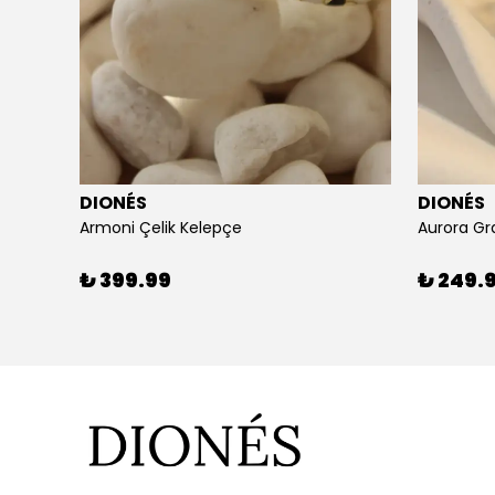
DIONÉS
DIONÉS
Armoni Çelik Kelepçe
Aurora Gr
₺ 399.99
₺ 249.