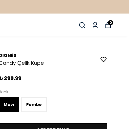
0
DIONÉS
Candy Çelik Küpe
₺ 299.99
Renk
Mavi
Pembe