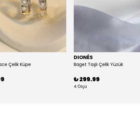
DIONÉS
ace Çelik Küpe
Baget Taşlı Çelik Yüzük
99
₺ 299.99
4 Ölçü