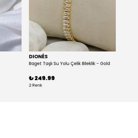
DIONÉS
DION
Baget Taşlı Su Yolu Çelik Bileklik - Gold
Baget T
₺ 249.99
₺ 24
2 Renk
2 Renk