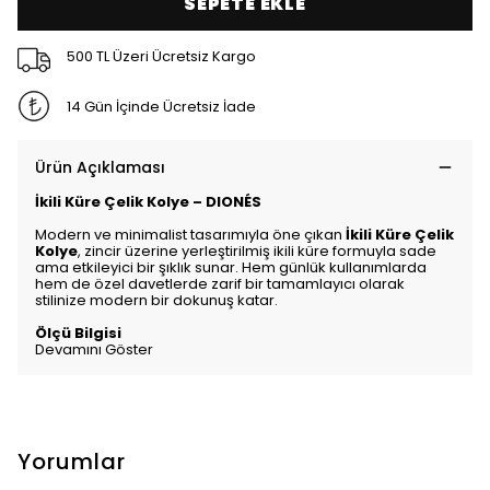
SEPETE EKLE
500 TL Üzeri Ücretsiz Kargo
14 Gün İçinde Ücretsiz İade
Ürün Açıklaması
İkili Küre Çelik Kolye – DIONÉS
Modern ve minimalist tasarımıyla öne çıkan
İkili Küre Çelik
Kolye
, zincir üzerine yerleştirilmiş ikili küre formuyla sade
ama etkileyici bir şıklık sunar. Hem günlük kullanımlarda
hem de özel davetlerde zarif bir tamamlayıcı olarak
stilinize modern bir dokunuş katar.
Ölçü Bilgisi
Devamını Göster
Yorumlar